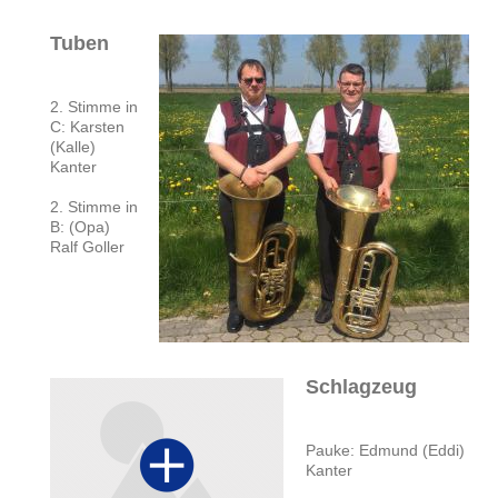
Tuben
2. Stimme in
C: Karsten
(Kalle)
Kanter
2. Stimme in
B: (Opa)
Ralf Goller
Schlagzeug
Pauke: Edmund (Eddi)
Kanter